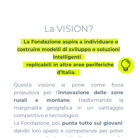
La VISION?
La Fondazione aspira a individuare e
costruire modelli di sviluppo e soluzioni
intelligenti



replicabili in altre aree periferiche
d’Italia.
Questa visione si pone come forza
propulsiva per l’
innovazione delle zone
rurali e montane
, trasformando la
marginalità geografica in un vantaggio
competitivo e tecnologico.
La Fondazione, poi,
punta tutto sui giovani
:
dando loro spazio e competenze per poter